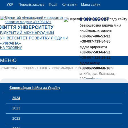
УКР
Перелік заходів
Події
Контакти
Мапа сайту
РУС
0 800 305 007
ENG
безкоштовна гаряча лінія
ЖИТТЯ УНІВЕРСИТЕТУ
приймальна комісія
ВІДКРИТИЙ МІЖНАРОДНИЙ
+38-067-406-53-92
УНІВЕРСИТЕТ РОЗВИТКУ ЛЮДИНИ
+38-097-739-54-85
«УКРАЇНА»
відділ оргроботи
НА ГОЛОВНУ
+38-067-503-64-52
+38-067-328-28-22
МЕНЮ
відділ обліку
+38-067-500-68-36
СТАРТОВА
›
СОЦІАЛЬНІ АКЦІЇ
›
ЄВРОМАЙДАН І ВІЙНА ЗА УКРАЇНУ
›
2024
м. Київ, вул. Львівська,
23
Google map
office@uu.ua
Євромайдан і війна за Україну
2024
2023
2022