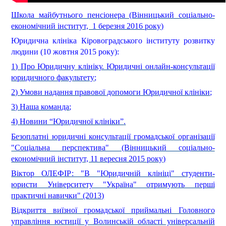
Школа майбутнього пенсіонера (Вінницький соціально-
економічний інститут, 1 березня 2016 року)
Юридична клініка Кіровоградського інституту розвитку
людини (10 жовтня 2015 року):
1)
Про Юридичну клініку. Юридичні онлайн-консультації
юридичного факультету
;
2)
Умови надання правової допомоги Юридичної клініки
;
3)
Наша команда
;
4)
Новини “Юридичної клініки”
.
Безоплатні юридичні консультації громадської організації
"Соціальна перспектива" (Вінницький соціально-
економічний інститут, 11 вересня 2015 року)
Віктор ОЛЕФІР: "В "Юридичній клініці" студенти-
юристи Університету "Україна" отримують перші
практичні навички" (2013)
Відкриття виїзної громадської приймальні Головного
управління юстиції у Волинській області універсальній