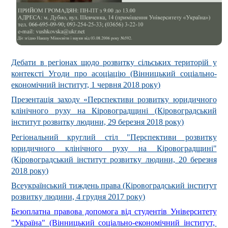
Дебати в регіонах щодо розвитку сільських територій у
контексті Угоди про асоціацію (Вінницький соціально-
економічний інститут, 1 червня 2018 року)
Презентація заходу «Перспективи розвитку юридичного
клінічного руху на Кіровоградщині (Кіровоградський
інститут розвитку людини, 29 березня 2018 року)
Регіональний круглий стіл "Перспективи розвитку
юридичного клінічного руху на Кіровоградщині"
(Кіровоградський інститут розвитку людини, 20 березня
2018 року)
Всеукраїнський тиждень права
(Кіровоградський інститут
розвитку людини, 4 грудня 2017 року)
Безоплатна правова допомога від студентів Університету
"Україна" (Вінницький соціально-економічний інститут,