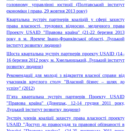
головному управлінні юстиції (Полтавський інститут
економіки і права, 29 жовтня 2013 року)
Квартальна зустріч партнерів коаліцій у сфері захисту
права власності, трудових відносин, медичного права
Проекту USAID "Правова країна" (21-22 березня 2013
року в м. Яремче Івано-Франківської області, Луцький
інститут розвитку людини)
Шоста квартальна зустріч партнерів проекту USAID (14–
16 березня 2012 року, м. Хмельницький, Луцький інститут
розвитку людини)
Рекомендації для молоді з відкриття власної справи від
учасників круглого столу "Власний бізнес – шлях до
успіху
" (2012)
П’ята квартальна зустріч партнерів Проекту USAID
"Правова країна" (Донецьк, 12-14 грудня 2011 року,
Луцький інститут розвитку людини)
Зустріч членів коаліції захисту права власності проекту
USAID "Доступ до правосуддя та правової обізнаності в
Україні "Правова країна
"
(24-25 листопада 2011 року,