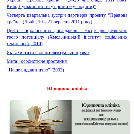
Київ, Луцький інститут розвитку людини)"
Четверта квартальна зустріч партнерів проекту
"Правова
країна" (Львів, 19 – 21 вересня 2011 року)
Центр соціологічних досліджень - місце для реалізації
твого потенціалу (Хмельницький інститут соціальних
технологій, 2010)
Як захистити свої інтелектуальні права?
Мета - особистісне зростання
"Наше видавництво" (2003)
Юридична клініка