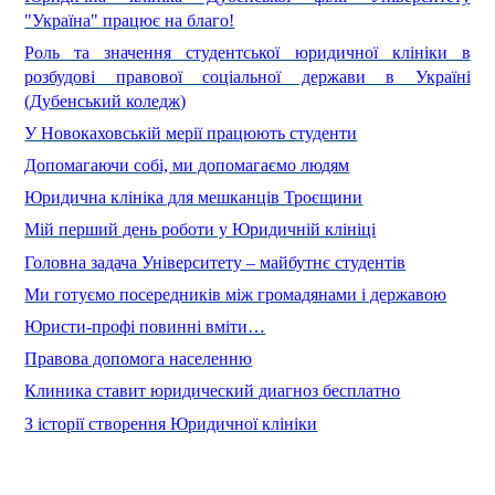
"Україна" працює на благо!
Роль та значення студентської юридичної клініки в
розбудові правової соціальної держави в Україні
(Дубенський коледж)
У Новокаховській мерії працюють студенти
Допомагаючи собі, ми допомагаємо людям
Юридична клініка для мешканців Троєщини
Мій перший день роботи у Юридичній клініці
Головна задача Університету – майбутнє студентів
Ми готуємо посередників між громадянами і державою
Юристи-профі повинні вміти…
Правова допомога населенню
Клиника ставит юридический диагноз бесплатно
З історії створення Юридичної клініки