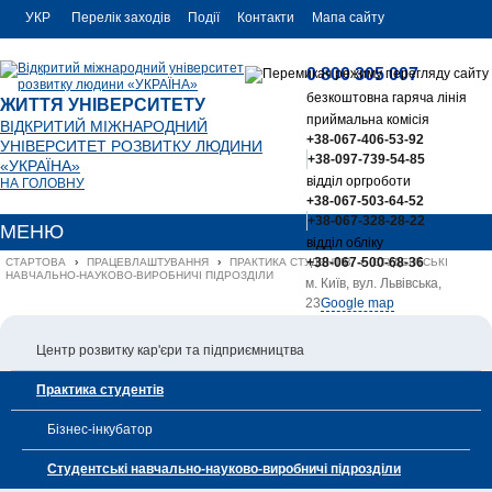
УКР
Перелік заходів
Події
Контакти
Мапа сайту
РУС
0 800 305 007
ENG
безкоштовна гаряча лінія
ЖИТТЯ УНІВЕРСИТЕТУ
приймальна комісія
ВІДКРИТИЙ МІЖНАРОДНИЙ
+38-067-406-53-92
УНІВЕРСИТЕТ РОЗВИТКУ ЛЮДИНИ
+38-097-739-54-85
«УКРАЇНА»
відділ оргроботи
НА ГОЛОВНУ
+38-067-503-64-52
+38-067-328-28-22
МЕНЮ
відділ обліку
+38-067-500-68-36
СТАРТОВА
›
ПРАЦЕВЛАШТУВАННЯ
›
ПРАКТИКА СТУДЕНТІВ
›
СТУДЕНТСЬКІ 
НАВЧАЛЬНО-НАУКОВО-ВИРОБНИЧІ ПІДРОЗДІЛИ
м. Київ, вул. Львівська,
23
Google map
office@uu.ua
Центр розвитку кар'єри та підприємництва
Практика студентів
Бізнес-інкубатор
Студентські навчально-науково-виробничі підрозділи