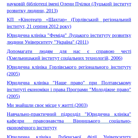
науковій бібліотеці імені Олени Пчілки (Луцький інститут
розвитку людини, 2013)
КП «Кінотеатр «Шахтар» (Горлівський регіональний
інститут, 21 серпня 2012 року)
Юридична клініка "Феміда" Луцького інституту розвитку
людини Університету "Україна" (2011)
Допомагати людям для нас є справою честі
(Хмельницький інститут соціальних технологій, 2006)
Юридична клініка Горлівського регіонального інституту
(2005)
Юридична клініка "Наше право" при Полтавському
інституті економіки і права Програми "Молодіжне право"
(2005)
Ми знайшли своє місце у житті (2003)
Навчально-практичний підрозділ "Юридична клініка"
кафедри правознавства Вінницького соціально-
економічного інституту
Юридична клініка Дубенської філії Університету