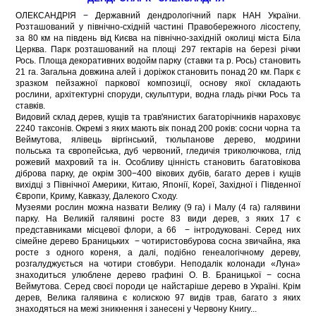
ОЛЕКСАНДРІЯ − Державний дендрологічний парк НАН України.
Розташований у північно-східній частині Правобережного лісостепу,
за 80 км на південь від Києва на північно-західній околиці міста Біла
Церква. Парк розташований на площі 297 гектарів на березі річки
Рось. Площа декоративних водойм парку (ставки та р. Рось) становить
21 га. Загальна довжина алей і доріжок становить понад 20 км. Парк є
зразком пейзажної паркової композиції, основу якої складають
рослини, архітектурні споруди, скульптури, водна гладь річки Рось та
ставків.
Видовий склад дерев, кущів та трав'янистих багаторічників нараховує
2240 таксонів. Окремі з яких мають вік понад 200 років: сосни чорна та
Веймутова, ялівець віргінський, тюльпанове дерево, модрини
польська та європейська, дуб червоний, гледичія триколючкова, глід
рожевий махровий та ін. Особливу цінність становить багатовікова
діброва парку, де окрім 300−400 вікових дубів, багато дерев і кущів
вихідці з Північної Америки, Китаю, Японії, Кореї, Західної і Південної
Європи, Криму, Кавказу, Далекого Сходу.
Музеями рослин можна назвати Велику (9 га) і Малу (4 га) галявини
парку. На Великій галявині росте 83 види дерев, з яких 17 є
представниками місцевої флори, а 66 − інтродуковані. Серед них
сімейне дерево Браницьких − чотиристовбурова сосна звичайна, яка
росте з одного кореня, а далі, подібно генеалогічному дереву,
розгалуджується на чотири стовбури. Неподалік колонади «Луна»
знаходиться улюблене дерево графині О. В. Браницької − сосна
Веймутова. Серед своєї породи це найстаріше дерево в Україні. Крім
дерев, Велика галявина є колискою 97 видів трав, багато з яких
знаходяться на межі зникнення і занесені у Червону Книгу...