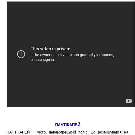
ПАНТІКАПЕ́Й
ПАНТІКАПЕ́Й − місто, давньогрецький поліс, що розміщувався на