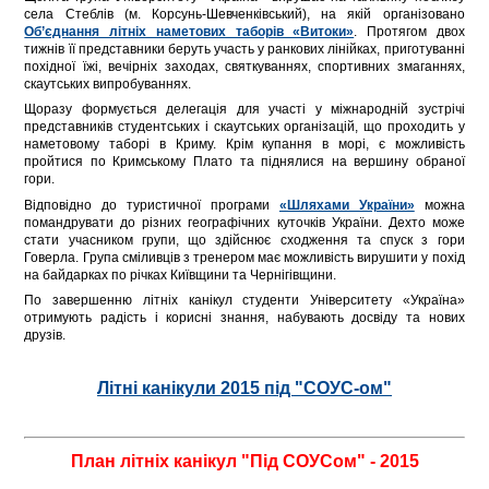
села Стеблів (м. Корсунь-Шевченківський), на якій організовано
Об’єднання літніх наметових таборів «Витоки»
. Протягом двох
тижнів її представники беруть участь у ранкових лінійках, приготуванні
похідної їжі, вечірніх заходах, святкуваннях, спортивних змаганнях,
скаутських випробуваннях.
Щоразу формується делегація для участі у міжнародній зустрічі
представників студентських і скаутських організацій, що проходить у
наметовому таборі в Криму. Крім купання в морі, є можливість
пройтися по Кримському Плато та піднялися на вершину обраної
гори.
Відповідно до туристичної програми
«Шляхами України»
можна
помандрувати до різних географічних куточків України. Дехто може
стати учасником групи, що здійснює сходження та спуск з гори
Говерла. Група сміливців з тренером має можливість вирушити у похід
на байдарках по річках Київщини та Чернігівщини.
По завершенню літніх канікул студенти Університету «Україна»
отримують радість і корисні знання, набувають досвіду та нових
друзів.
Літні канікули 2015 під "СОУС-ом"
План літніх канікул "Під СОУСом" - 2015