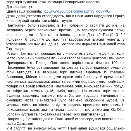
території сучасної Керчі; столиця Боспорського царства.
Детальніше тут:
Цивілізація Incognita:
http://www.youtube.com/watch?v=douPVG...
Деякі давні джерела стверджують, що в Пантікапеї народився Геракл
− легендарий прабатько скіфів і теукрів.
Пантікапей було засновано в 1-й половині 6 століття до н.е. на
західному березі Керченської протоки (на території сучасної Керчі)
переселенцями з Мілета та інших центрів Давньої Греції. З 2-ї
половини 6 століття до н.е. тут карбувалася власна монета. З
утворенням близько 480 до н.е. Боспорської держави Пантікапе́й став
її столицею.
Розквіт Пантікапея припадає на 5 − початок 3 століття до н. е., коли
місто було найбільшим ремісничим і торгівельним центром Північного
Причорномор'я. Площа Пантікапея дорівнювала близько 100 га.
Поселення було розташовано на схилах та біля підніжжя сучасної
гори Мітрідат. На вершині гори височів акрополь із храмами
Аполлона, Кібели та палацами правителів Боспору. У приморській
частині розташовувалась агора та великий порт, до якого прибували
товари із Середземномор'я (маслинова олія, вино, керамічний посуд)
та скіфських земель (хліб, риба, шкіра). На схилах гори стояли
будинки заможних жителів міста. Халупи трударів купчилися на
околицях міста. Пантікапей було оточено оборонним муром. За
межами міста на північ, захід та південь простягся некрополь із
похованнями царів, знаті з числа населення міста (кургани Юз-Оба,
Золотий курган) та похованнями пересічних пантикапейців.
Наприкінці 2 століття до н.е. Пантікапей став осередком повстання на
чолі з Савмаком.
У 4 столітті на економічному житті Пантікапея відбилася соціально-