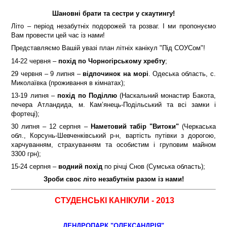
Шановні брати та сестри у скаутингу!
Літо – період незабутніх подорожей та розваг. І ми пропонуємо
Вам провести цей час із нами!
Представляємо Вашій увазі план літніх канікул "Під СОУСом"!
14-22 червня –
похід по Чорногірському хребту
;
29 червня – 9 липня –
відпочинок на морі
. Одеська область, с.
Миколаївка (проживання в кімнатах);
13-19 липня –
похід по Поділлю
(Наскальний монастир Бакота,
печера Атландида, м. Кам’янець-Подільський та всі замки і
фортеці);
30 липня – 12 серпня –
Наметовий табір "Витоки"
(Черкаська
обл., Корсунь-Шевченківський р-н, вартість путівки з дорогою,
харчуванням, страхуванням та особистим і груповим майном
3300 грн);
15-24 серпня –
водний похід
по річці Снов (Сумська область);
Зроби своє літо незабутнім разом із нами!
СТУДЕНСЬКІ КАНІКУЛИ - 2013
ДЕНДРОПАРК "ОЛЕКСАНДРІЯ"