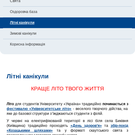
Свята
Оздоровча база
Літні канікули
Зимові канікули
Корисна інформація
Літні канікули
КРАЩЕ ЛІТО ТВОГО ЖИТТЯ
Літо
для студентів Університету «Україна» традиційно
починається з
фестивалю «Університетське літо»
- веселого творчого дійства, на
яке до базової структури з’їжджаються студенти з філій.
У червні на електрифікованій території в лісі біля села Биківня
(Київщина) традиційно проходять
«День здоров’я»
та
збір-похід
«Козацькими шляхами»
та у форматі скаутського свята з