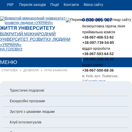
УКР
Перелік заходів
Події
Контакти
Мапа сайту
РУС
0 800 305 007
ENG
безкоштовна гаряча лінія
ЖИТТЯ УНІВЕРСИТЕТУ
приймальна комісія
ВІДКРИТИЙ МІЖНАРОДНИЙ
+38-067-406-53-92
УНІВЕРСИТЕТ РОЗВИТКУ ЛЮДИНИ
+38-097-739-54-85
«УКРАЇНА»
відділ оргроботи
НА ГОЛОВНУ
+38-067-503-64-52
+38-067-328-28-22
МЕНЮ
відділ обліку
+38-067-500-68-36
СТАРТОВА
›
ДОЗВІЛЛЯ
›
ЛІТНІ КАНІКУЛИ
м. Київ, вул. Львівська,
23
Google map
office@uu.ua
Туристичні подорожі
Екскурсійні програми
Зустрічі з цікавими людьми
Клуб інтелектуалів