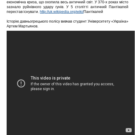
економічна криза, що охопила весь античний світ. У 370-х роках місто
зазнало руйнівного удару гунів. У 5 столітті античний Пантікапей
перестав існувати.
http://uk.wikipedia.org/wiki/
Пантікапей
Історію давньогрецького полісу вивчав студент Університету «Україна»
Артем Мартьянов.