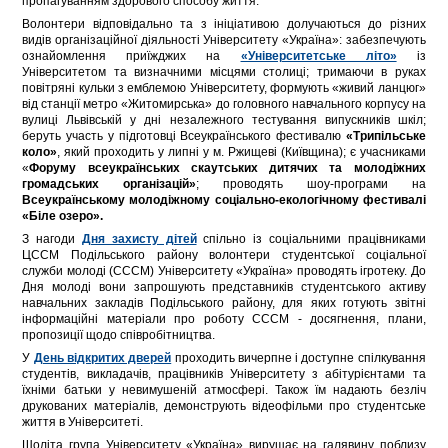
пропагуванням здорового способу життя.
Волонтери відповідально та з ініціативою долучаються до різних
видів організаційної діяльності Університету «Україна»: забезпечують
ознайомлення приїжджих на
«Університетське літо»
із
Університетом та визначними місцями столиці; тримаючи в руках
повітряні кульки з емблемою Університету, формують «живий ланцюг»
від станції метро «Житомирська» до головного навчального корпусу на
вулиці Львівській у дні незалежного тестування випускників шкіл;
беруть участь у підготовці Всеукраїнського фестивалю
«Трипільське
коло»
, який проходить у липні у м. Ржищеві (Київщина); є учасниками
«
Форуму всеукраїнських скаутських дитячих та молодіжних
громадських організацій»
; проводять шоу-програми на
Всеукраїнському молодіжному соціально-екологічному фестивалі
«Біле озеро».
З нагоди
Дня захисту дітей
спільно із соціальними працівниками
ЦССМ Подільського району волонтери студентської соціальної
служби молоді (СССМ) Університету «Україна» проводять ігротеку. До
Дня молоді вони запрошують представників студентського активу
навчальних закладів Подільського району, для яких готують звітні
інформаційні матеріали про роботу СССМ - досягнення, плани,
пропозиції щодо співробітництва.
У
День відкритих дверей
проходить вичерпне і доступне спілкування
студентів, викладачів, працівників Університету з абітурієнтами та
їхніми батьки у невимушеній атмосфері. Також їм надають безліч
друкованих матеріалів, демонструють відеофільми про студентське
життя в Університеті.
Щоліта група Університету «Україна» вирушає на галявину поблизу