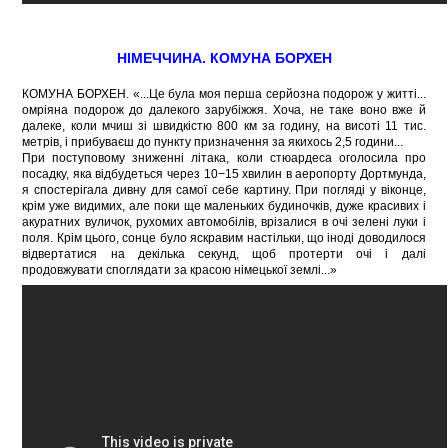
НІМЕЧЧИНА. КОМУНА БОРХЕН
КОМУНА БОРХЕН. «...Це була моя перша серйозна подорож у житті...
омріяна подорож до далекого зарубіжжя. Хоча, не таке воно вже й
далеке, коли мчиш зі швидкістю 800 км за годину, на висоті 11 тис.
метрів, і прибуваєш до пункту призначення за якихось 2,5 години...
При поступовому зниженні літака, коли стюардеса оголосила про
посадку, яка відбудеться через 10−15 хвилин в аеропорту Дортмунда,
я спостерігала дивну для самої себе картину. При погляді у віконце,
крім уже видимих, але поки ще маленьких будиночків, дуже красивих і
акуратних вуличок, рухомих автомобілів, врізалися в очі зелені луки і
поля. Крім цього, сонце було яскравим настільки, що іноді доводилося
відвертатися на декілька секунд, щоб протерти очі і далі
продовжувати споглядати за красою німецької землі...»