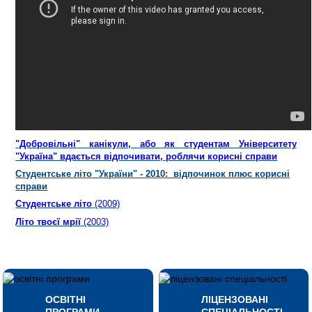
"Добровільні" канікули, або як студентам Університету
"Україна" вдається відпочивати, роблячи корисні справи
Студентське літо "України" - 2010: відпочинок плюс корисні
справи
Студентське літо
(2009)
Літо твоєї мрії
(2003)
ОСВІТНІ
ЛІЦЕНЗОВАНІ
ПРОГРАМИ
СПЕЦІАЛЬНОСТІ