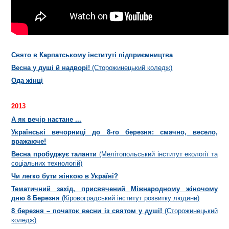
Свято в Карпатському інституті підприємництва
Весна у душі й надворі!
(Сторожинецький коледж)
Ода жінці
2013
А як вечір настане ...
Українські вечорниці до 8-го березня: смачно, весело,
вражаюче!
Весна пробуджує таланти
(Мелітопольський інститут екології та
соціальних технологій)
Чи легко бути жінкою в Україні?
Т
ематичний захід, присвячений Міжнародному жіночому
дню 8 Березня
(Кіровоградський інститут розвитку людини)
8 березня – початок весни із святом у душі!
(Сторожинецький
коледж)