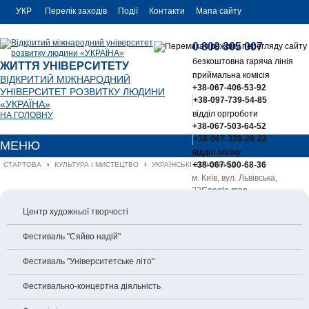
УКР
Перелік заходів
Події
Контакти
Мапа сайту
РУС
0 800 305 007
ENG
безкоштовна гаряча лінія
ЖИТТЯ УНІВЕРСИТЕТУ
приймальна комісія
ВІДКРИТИЙ МІЖНАРОДНИЙ
+38-067-406-53-92
УНІВЕРСИТЕТ РОЗВИТКУ ЛЮДИНИ
+38-097-739-54-85
«УКРАЇНА»
відділ оргроботи
НА ГОЛОВНУ
+38-067-503-64-52
+38-067-328-28-22
МЕНЮ
відділ обліку
+38-067-500-68-36
СТАРТОВА
›
КУЛЬТУРА І МИСТЕЦТВО
›
УКРАЇНСЬКІ ВЕЧОРНИЦІ
м. Київ, вул. Львівська,
23
Google map
office@uu.ua
Центр художньої творчості
Фестиваль "Сяйво надій"
Фестиваль "Університетське літо"
Фестивально-концертна діяльність