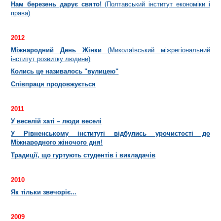
Нам березень дарує свято!
(Полтавський інститут економіки і
права)
2012
Міжнародний День Жінки
(Миколаївський міжрегіональний
інститут розвитку людини)
Колись це називалось "вулицею"
Співпраця продовжується
2011
У веселій хаті – люди веселі
У Рівненському інституті відбулись урочистості до
Міжнародного жіночого дня!
Т
радиції, що гуртують студентів і викладачів
2010
Як тільки звечоріє...
2009