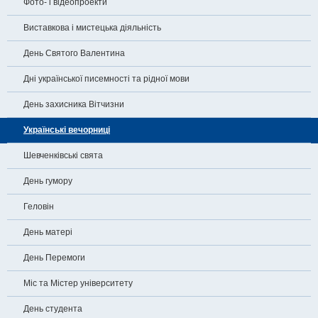
Фото- і відеопроекти
Виставкова і мистецька діяльність
День Святого Валентина
Дні української писемності та рідної мови
День захисника Вітчизни
Українські вечорниці
Шевченківські свята
День гумору
Геловін
День матері
День Перемоги
Міс та Містер університету
День студента