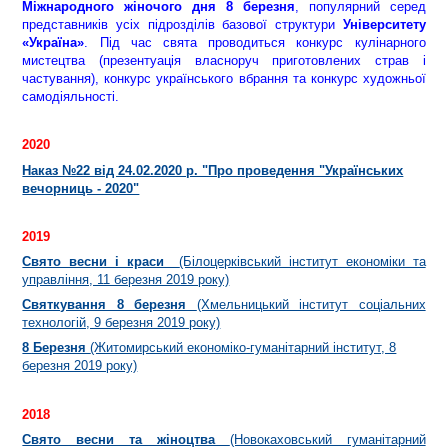
Міжнародного жіночого
дня 8 березня
, популярний серед
представників усіх підрозділів базової структури
Університету
«Україна»
. Під час свята проводиться конкурс кулінарного
мистецтва (презентуація власноруч приготовлених страв і
частування), конкурс українського вбрання та конкурс художньої
самодіяльності.
2020
Наказ №22 від 24.02.2020 р. "Про проведення "Українських
вечорниць - 2020"
2019
Свято весни і краси
(Білоцерківський інститут економіки та
управління, 11 березня 2019 року)
Святкування 8 березня
(Хмельницький інститут соціальних
технологій, 9 березня 2019 року)
8 Березня
(Житомирський економіко-гуманітарний інститут, 8
березня 2019 року)
2018
Свято весни та жіноцтва
(Новокаховський гуманітарний