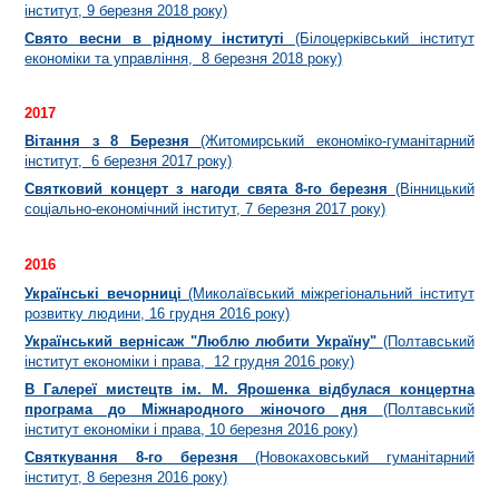
інститут, 9 березня 2018 року)
Свято весни в рідному інституті
(Білоцерківський інститут
економіки та управління, 8 березня 2018 року)
2017
Вітання з 8 Березня
(Житомирський економіко-гуманітарний
інститут, 6 березня 2017 року)
Святковий концерт з нагоди свята 8-го березня
(Вінницький
соціально-економічний інститут, 7 березня 2017 року)
2016
Українські вечорниці
(Миколаївський міжрегіональний інститут
розвитку людини, 16 грудня 2016 року)
Український вернісаж "Люблю любити Україну"
(Полтавський
інститут економіки і права, 12 грудня 2016 року)
В Галереї мистецтв iм. М. Ярошенка вiдбулася концертна
програма до Міжнародного жіночого дня
(Полтавський
інститут економіки і права, 10 березня 2016 року)
Святкування 8-го березня
(Новокаховський гуманітарний
інститут, 8 березня 2016 року)