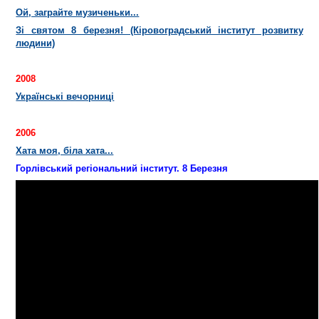
Ой, заграйте музиченьки...
Зі святом 8 березня! (Кіровоградський інститут розвитку
людини)
2008
Українські вечорниці
2006
Хата моя, біла хата...
Горлівський регіональний інститут. 8 Березня