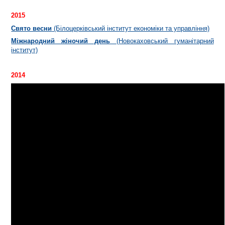
2015
Свято весни
(Білоцерківський інститут економіки та управління)
Міжнародний жіночий день
(Новокаховський гуманітарний
інститут)
2014