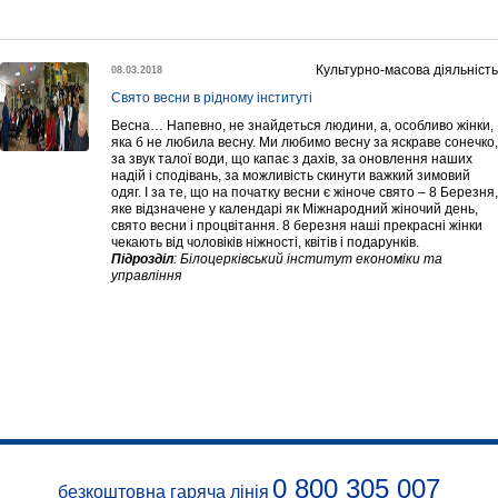
Культурно-масова діяльність
08.03.2018
Свято весни в рідному інституті
Весна… Напевно, не знайдеться людини, а, особливо жінки,
яка б не любила весну. Ми любимо весну за яскраве сонечко,
за звук талої води, що капає з дахів, за оновлення наших
надій і сподівань, за можливість скинути важкий зимовий
одяг. І за те, що на початку весни є жіноче свято – 8 Березня,
яке відзначене у календарі як Міжнародний жіночий день,
свято весни і процвітання. 8 березня наші прекрасні жінки
чекають від чоловіків ніжності, квітів і подарунків.
Підрозділ
:
Білоцерківський інститут економіки та
управління
0 800 305 007
безкоштовна гаряча лінія