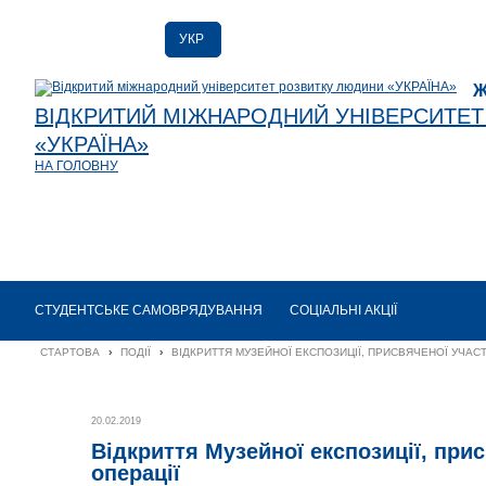
УКР
РУС
Ж
ENG
ВІДКРИТИЙ МІЖНАРОДНИЙ УНІВЕРСИТЕ
«УКРАЇНА»
НА ГОЛОВНУ
СТУДЕНТСЬКЕ САМОВРЯДУВАННЯ
СОЦІАЛЬНІ АКЦІЇ
СТАРТОВА
›
ПОДІЇ
›
ВІДКРИТТЯ МУЗЕЙНОЇ ЕКСПОЗИЦІЇ, ПРИСВЯЧЕНОЇ УЧАСТ
20.02.2019
Відкриття Музейної експозиції, при
операції