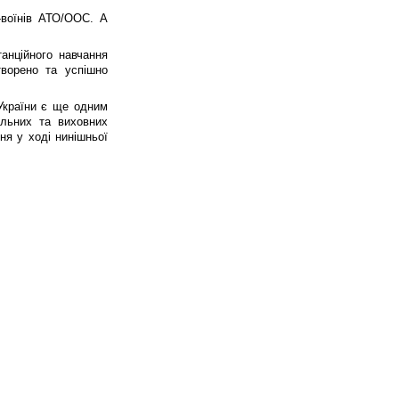
-воїнів АТО/ООС. А
танційного навчання
творено та успішно
 України є ще одним
альних та виховних
ня у ході нинішньої