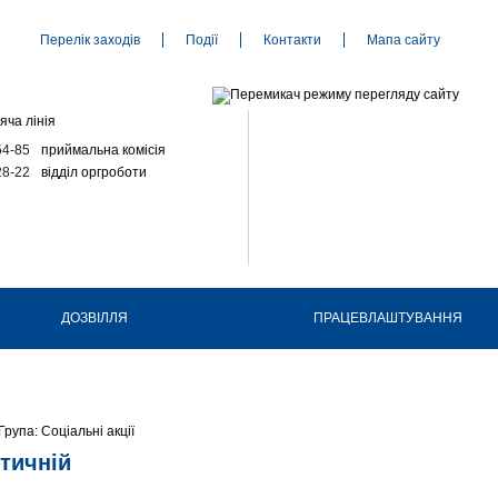
Перелік заходів
Події
Контакти
Мапа сайту
яча лінія
54-85
приймальна комісія
28-22
відділ оргроботи
ДОЗВІЛЛЯ
ПРАЦЕВЛАШТУВАННЯ
Група: Соціальні акції
стичній