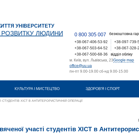
ИТТЯ УНІВЕРСИТЕТУ
Т РОЗВИТКУ ЛЮДИНИ
безкоштовна гар
0 800 305 007
+38-067-406-53-92
+38-097-739-
+38-067-503-64-52
+38-067-328-
+38-067-500-68-36
відділ обліку
м. Київ, вул. Львівська, 23
Google map
office@uu.ua
пн-пт 9.00-19.00 сб-нд 9.00-15.00
КУЛЬТУРА І МИСТЕЦТВО
ЗДОРОВ'Я І СПОРТ
І СТУДЕНТІВ ХІСТ В АНТИТЕРОРИСТИЧНІЙ ОПЕРАЦІЇ
свяченої участі студентів ХІСТ в Антитерори