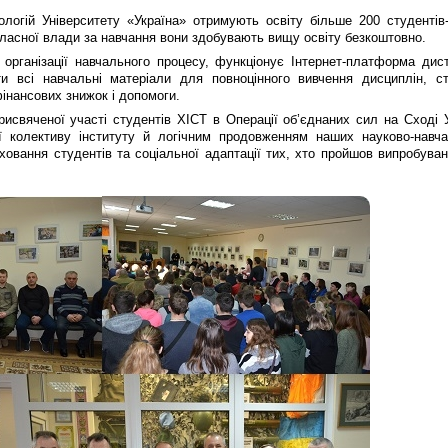
ологій Університету «Україна» отримують освіту більше 200 студентів
бласної влади за навчання вони здобувають вищу освіту безкоштовно.
організації навчального процесу, функціонує Інтернет-платформа дис
 всі навчальні матеріали для повноцінного вивчення дисциплін, с
фінансових знижок і допомоги.
присвяченої участі студентів ХІСТ в Операції об’єднаних сил на Сході
ії колективу інституту й логічним продовженням наших науково-навч
ховання студентів та соціальної адаптації тих, хто пройшов випробуван